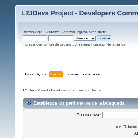
L2JDevs Project - Developers Comm
Bienvenido(a),
Visitante
. Por favor,
ingresa
o
regístrate
.
Ingresar con nombre de usuario, contraseña y duración de la sesión
Inicio
Ayuda
Buscar
Ingresar
Registrarse
L2JDevs Project - Developers Community
»
Buscar
Establezca los parámetros de la búsqueda.
Buscar por:
p.e.
"Rebelión 
Bú