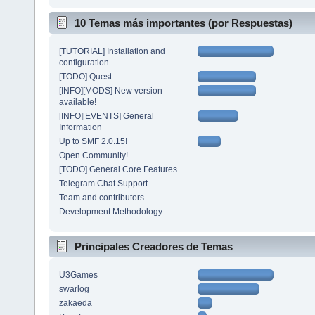
10 Temas más importantes (por Respuestas)
[TUTORIAL] Installation and
configuration
[TODO] Quest
[INFO][MODS] New version
available!
[INFO][EVENTS] General
Information
Up to SMF 2.0.15!
Open Community!
[TODO] General Core Features
Telegram Chat Support
Team and contributors
Development Methodology
Principales Creadores de Temas
U3Games
swarlog
zakaeda