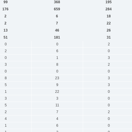
99
368
195
176
659
284
2
6
18
2
7
22
13
46
26
51
181
31
0
0
2
2
6
0
0
1
3
3
8
2
0
0
0
8
23
3
5
9
3
1
22
0
3
3
0
5
11
0
2
7
2
4
4
0
1
6
0