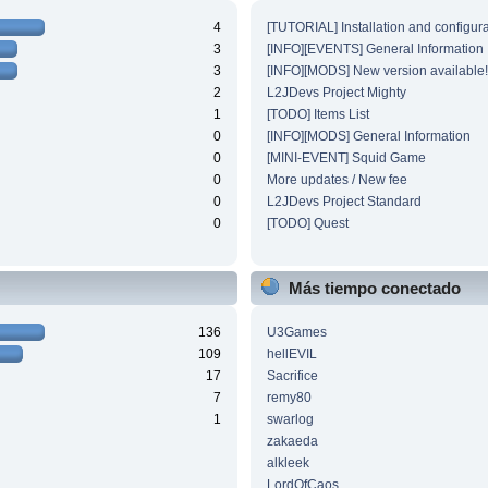
4
[TUTORIAL] Installation and configura
3
[INFO][EVENTS] General Information
3
[INFO][MODS] New version available!
2
L2JDevs Project Mighty
1
[TODO] Items List
0
[INFO][MODS] General Information
0
[MINI-EVENT] Squid Game
0
More updates / New fee
0
L2JDevs Project Standard
0
[TODO] Quest
Más tiempo conectado
136
U3Games
109
hellEVIL
17
Sacrifice
7
remy80
1
swarlog
zakaeda
alkleek
LordOfCaos