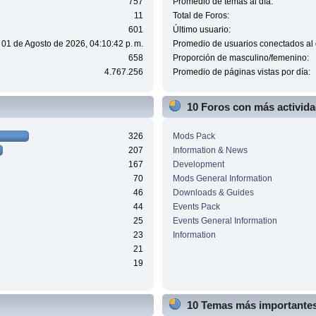
757
Promedio de temas al día:
11
Total de Foros:
601
Último usuario:
 01 de Agosto de 2026, 04:10:42 p. m.
Promedio de usuarios conectados al 
658
Proporción de masculino/femenino:
4.767.256
Promedio de páginas vistas por día:
10 Foros con más activid
326
Mods Pack
207
Information & News
167
Development
70
Mods General Information
46
Downloads & Guides
44
Events Pack
25
Events General Information
23
Information
21
19
10 Temas más importantes 