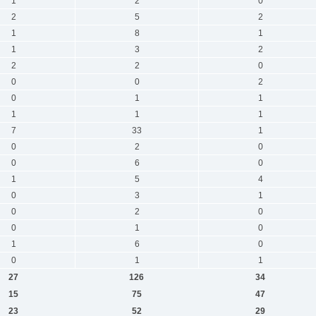
1
2
0
2
5
2
1
8
1
1
3
2
2
2
0
0
0
2
0
1
1
1
1
1
7
33
1
0
2
0
0
6
0
1
5
4
0
3
1
0
2
0
0
1
0
1
6
0
0
1
1
27
126
34
15
75
47
23
52
29