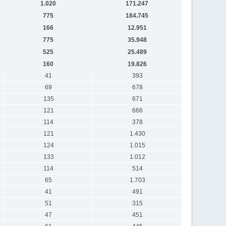
1.020
171.247
775
184.745
166
12.951
775
35.948
525
25.489
160
19.826
41
393
69
678
135
671
121
666
114
378
121
1.430
124
1.015
133
1.012
114
514
65
1.703
41
491
51
315
47
451