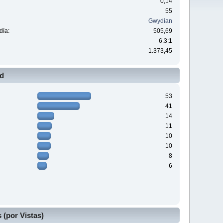
0,14
55
Gwydian
día:
505,69
6.3:1
1.373,45
ad
53
41
14
11
10
10
8
6
(por Vistas)