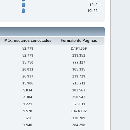
12h3m
10h22m
Máx. usuarios conectados
Formato de Páginas
52.779
2.494.359
52.779
133.351
35.750
777.117
20.031
365.335
26.937
239.729
15.906
210.711
5.834
183.563
2.384
258.542
1.221
326.011
5.578
1.474.102
320
130.709
1.546
284.298