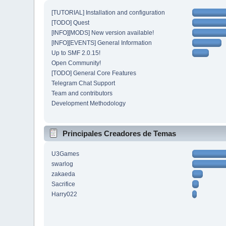
[TUTORIAL] Installation and configuration
[TODO] Quest
[INFO][MODS] New version available!
[INFO][EVENTS] General Information
Up to SMF 2.0.15!
Open Community!
[TODO] General Core Features
Telegram Chat Support
Team and contributors
Development Methodology
Principales Creadores de Temas
U3Games
swarlog
zakaeda
Sacrifice
Harry022