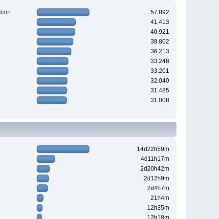
tion
57.892
41.413
40.921
38.802
36.213
33.248
33.201
32.040
31.485
31.008
14d22h59m
4d11h17m
2d20h42m
2d12h9m
2d4h7m
21h4m
12h35m
12h18m