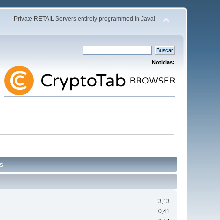
Private RETAIL Servers entirely programmed in Java!
Noticias:
s
3,13
0,41