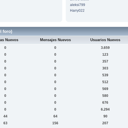
aleksi799
Harry022
l foro)
as Nuevos
Mensajes Nuevos
Usuarios Nuevos
0
0
3.659
0
0
123
0
0
357
0
0
303
0
0
539
0
0
512
0
0
569
0
0
580
0
0
676
0
0
6.294
44
64
90
63
156
207