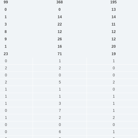
99
368
195
0
0
13
1
14
14
3
22
11
8
12
12
9
26
12
1
16
20
23
71
19
0
1
1
2
2
0
0
0
0
2
5
2
1
1
0
1
1
1
1
3
1
0
7
1
1
2
2
0
0
0
0
6
1