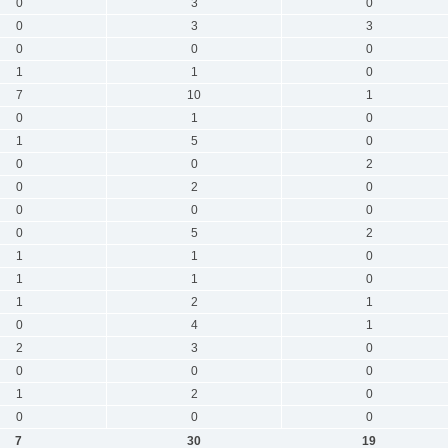
0
3
0
0
3
3
0
0
0
1
1
0
7
10
1
0
1
0
1
5
0
0
0
2
0
2
0
0
0
0
0
5
2
1
1
0
1
1
0
1
2
1
0
4
1
2
3
0
0
0
0
1
2
0
0
0
0
7
30
19