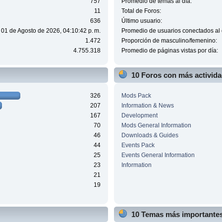
757
Promedio de temas al día:
11
Total de Foros:
636
Último usuario:
 01 de Agosto de 2026, 04:10:42 p. m.
Promedio de usuarios conectados al 
1.472
Proporción de masculino/femenino:
4.755.318
Promedio de páginas vistas por día:
10 Foros con más activid
326
Mods Pack
207
Information & News
167
Development
70
Mods General Information
46
Downloads & Guides
44
Events Pack
25
Events General Information
23
Information
21
19
10 Temas más importantes 