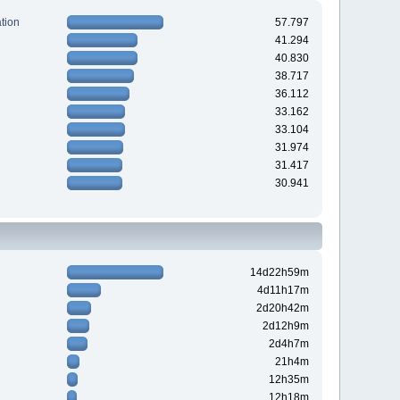
tion
57.797
41.294
40.830
38.717
36.112
33.162
33.104
31.974
31.417
30.941
14d22h59m
4d11h17m
2d20h42m
2d12h9m
2d4h7m
21h4m
12h35m
12h18m