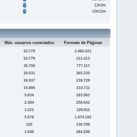
12h3m
10h22m
Máx. usuarios conectados
Formato de Páginas
52.779
2.482.421
52.779
121.413
35.750
777.117
20.031
365.335
26.937
239.729
15.906
210.711
5.834
183.563
2.384
258.542
1.221
326.011
5.578
1.474.102
320
130.709
1.546
284.298