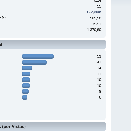
0,14
55
Gwydian
día:
505,58
6.3:1
1.370,80
ad
53
41
14
11
10
10
8
6
(por Vistas)