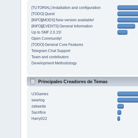
[TUTORIAL] Installation and configuration
[TODO] Quest
[INFO][MODS] New version available!
[INFO][EVENTS] General Information
Up to SMF 2.0.15!
Open Community!
[TODO] General Core Features
Telegram Chat Support
Team and contributors
Development Methodology
Principales Creadores de Temas
U3Games
swarlog
zakaeda
Sacrifice
Harry022