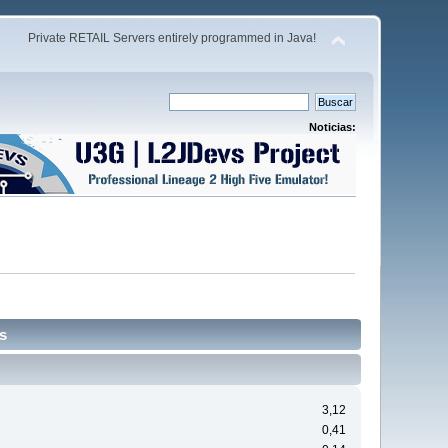
Private RETAIL Servers entirely programmed in Java!
Noticias:
s
3,12
0,41