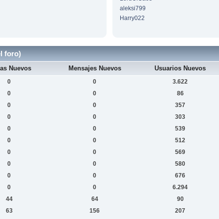
aleksi799
Harry022
l foro)
as Nuevos
Mensajes Nuevos
Usuarios Nuevos
0
0
3.622
0
0
86
0
0
357
0
0
303
0
0
539
0
0
512
0
0
569
0
0
580
0
0
676
0
0
6.294
44
64
90
63
156
207