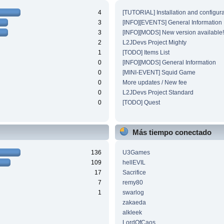
4
[TUTORIAL] Installation and configura
3
[INFO][EVENTS] General Information
3
[INFO][MODS] New version available!
2
L2JDevs Project Mighty
1
[TODO] Items List
0
[INFO][MODS] General Information
0
[MINI-EVENT] Squid Game
0
More updates / New fee
0
L2JDevs Project Standard
0
[TODO] Quest
Más tiempo conectado
136
U3Games
109
hellEVIL
17
Sacrifice
7
remy80
1
swarlog
zakaeda
alkleek
LordOfCaos