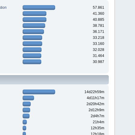
tion
57.861
41.360
40.885
38.781
36.171
33.218
33.160
32.028
31.464
30.987
14d22h59m
4d11h17m
2d20h42m
2d12h9m
2d4h7m
21h4m
12h35m
12h18m