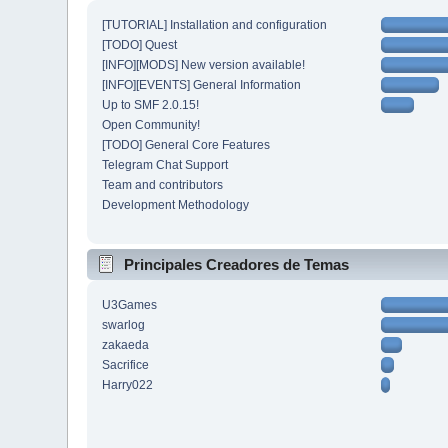
[TUTORIAL] Installation and configuration
[TODO] Quest
[INFO][MODS] New version available!
[INFO][EVENTS] General Information
Up to SMF 2.0.15!
Open Community!
[TODO] General Core Features
Telegram Chat Support
Team and contributors
Development Methodology
Principales Creadores de Temas
U3Games
swarlog
zakaeda
Sacrifice
Harry022