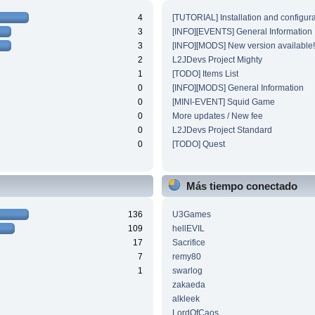
4
[TUTORIAL] Installation and configura
3
[INFO][EVENTS] General Information
3
[INFO][MODS] New version available!
2
L2JDevs Project Mighty
1
[TODO] Items List
0
[INFO][MODS] General Information
0
[MINI-EVENT] Squid Game
0
More updates / New fee
0
L2JDevs Project Standard
0
[TODO] Quest
Más tiempo conectado
136
U3Games
109
hellEVIL
17
Sacrifice
7
remy80
1
swarlog
zakaeda
alkleek
LordOfCaos