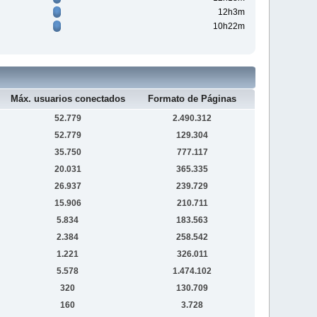
12h3m
10h22m
Máx. usuarios conectados
Formato de Páginas
52.779
2.490.312
52.779
129.304
35.750
777.117
20.031
365.335
26.937
239.729
15.906
210.711
5.834
183.563
2.384
258.542
1.221
326.011
5.578
1.474.102
320
130.709
160
3.728