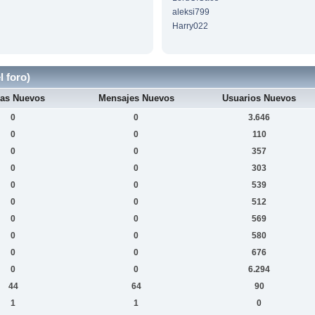
aleksi799
Harry022
l foro)
as Nuevos
Mensajes Nuevos
Usuarios Nuevos
0
0
3.646
0
0
110
0
0
357
0
0
303
0
0
539
0
0
512
0
0
569
0
0
580
0
0
676
0
0
6.294
44
64
90
1
1
0