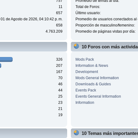
757
Promedio de temas al día:
11
Total de Foros:
657
Último usuario:
 01 de Agosto de 2026, 04:10:42 p. m.
Promedio de usuarios conectados al 
658
Proporción de masculino/femenino:
4.763.209
Promedio de páginas vistas por día:
10 Foros con más activid
326
Mods Pack
207
Information & News
167
Development
70
Mods General Information
46
Downloads & Guides
44
Events Pack
25
Events General Information
23
Information
21
19
10 Temas más importantes 