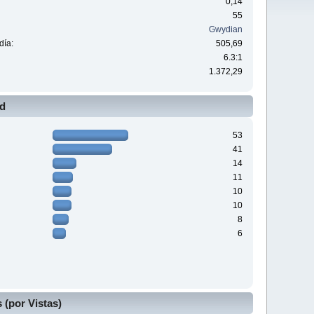
0,14
55
Gwydian
día:
505,69
6.3:1
1.372,29
ad
53
41
14
11
10
10
8
6
(por Vistas)