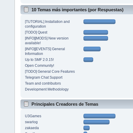
10 Temas más importantes (por Respuestas)
[TUTORIAL] Installation and
configuration
[TODO] Quest
[INFO][MODS] New version
available!
[INFO][EVENTS] General
Information
Up to SMF 2.0.15!
Open Community!
[TODO] General Core Features
Telegram Chat Support
Team and contributors
Development Methodology
Principales Creadores de Temas
U3Games
swarlog
zakaeda