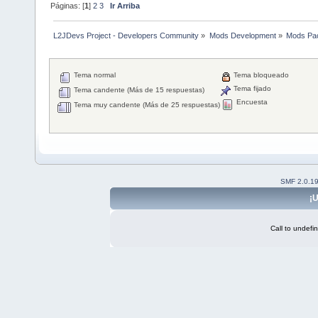
Páginas: [
1
]
2
3
Ir Arriba
L2JDevs Project - Developers Community
»
Mods Development
»
Mods Pa
Tema normal
Tema bloqueado
Tema fijado
Tema candente (Más de 15 respuestas)
Encuesta
Tema muy candente (Más de 25 respuestas)
SMF 2.0.1
¡U
Call to undefi