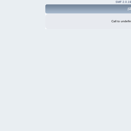
SMF 2.0.1
¡U
Call to undefi