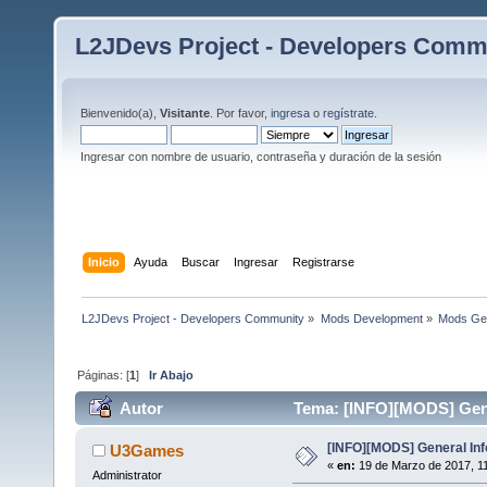
L2JDevs Project - Developers Comm
Bienvenido(a),
Visitante
. Por favor,
ingresa
o
regístrate
.
Ingresar con nombre de usuario, contraseña y duración de la sesión
Inicio
Ayuda
Buscar
Ingresar
Registrarse
L2JDevs Project - Developers Community
»
Mods Development
»
Mods Gen
Páginas: [
1
]
Ir Abajo
Autor
Tema: [INFO][MODS] Gene
[INFO][MODS] General Inf
U3Games
«
en:
19 de Marzo de 2017, 11
Administrator