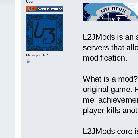
User
L2JMods is an ad
servers that al
Mensajes: 167
modification.
What is a mod? 
original game. 
me, achievemen
player kills anot
L2JMods core is 