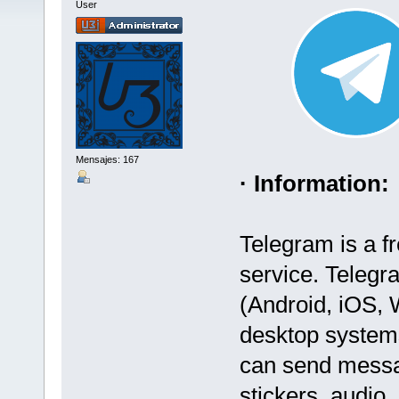
User
Mensajes: 167
· Information:
Telegram is a f
service. Telegra
(Android, iOS,
desktop system
can send messa
stickers, audio,