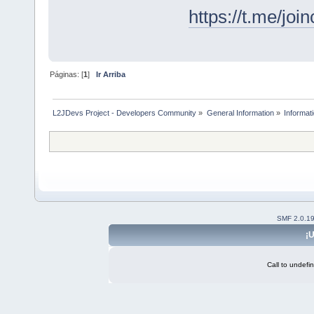
https://t.me/j
Páginas: [
1
]
Ir Arriba
L2JDevs Project - Developers Community
»
General Information
»
Informat
SMF 2.0.1
¡U
Call to undefi