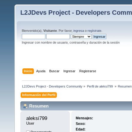
L2JDevs Project - Developers Comm
Bienvenido(a),
Visitante
. Por favor,
ingresa
o
regístrate
.
Ingresar con nombre de usuario, contraseña y duración de la sesión
Inicio
Ayuda
Buscar
Ingresar
Registrarse
L2JDevs Project - Developers Community
»
Perfil de aleksi799 
»
Resumen
Información del Perfil
Resumen
aleksi799 
Mensajes:
User
Sexo:
Edad: