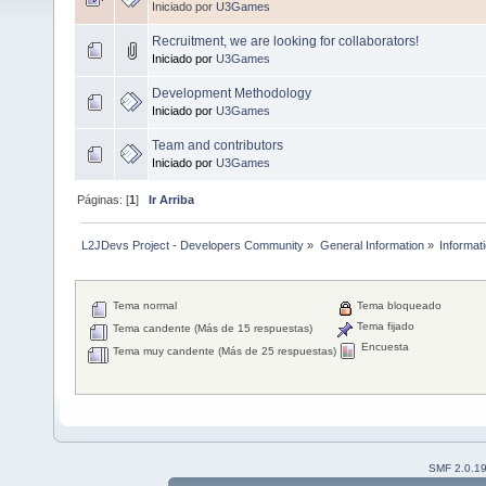
Iniciado por
U3Games
Recruitment, we are looking for collaborators!
Iniciado por
U3Games
Development Methodology
Iniciado por
U3Games
Team and contributors
Iniciado por
U3Games
Páginas: [
1
]
Ir Arriba
L2JDevs Project - Developers Community
»
General Information
»
Informat
Tema normal
Tema bloqueado
Tema fijado
Tema candente (Más de 15 respuestas)
Encuesta
Tema muy candente (Más de 25 respuestas)
SMF 2.0.1