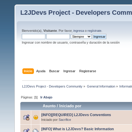
L2JDevs Project - Developers Comm
Bienvenido(a),
Visitante
. Por favor,
ingresa
o
regístrate
.
Ingresar con nombre de usuario, contraseña y duración de la sesión
Inicio
Ayuda
Buscar
Ingresar
Registrarse
L2JDevs Project - Developers Community
»
General Information
»
Informat
Páginas: [
1
]
Ir Abajo
Asunto
/
Iniciado por
[INFO][REQUIRED] L2JDevs Conventions
Iniciado por
Sacrifice
[INFO] What is L2JDevs? Basic Information